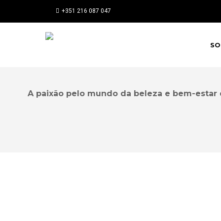
+351 216 087 047
SO
A paixão pelo mundo da beleza e bem-estar 
16 Outubro, 2023