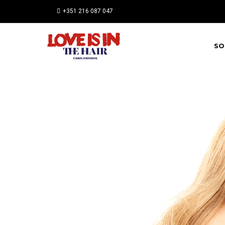
+351 216 087 047
SO