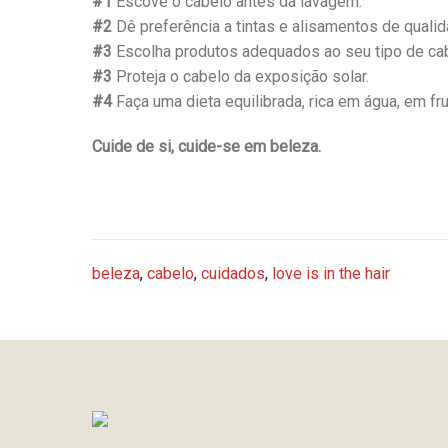
#1
Escove o cabelo antes da lavagem.
#2
Dê preferência a tintas e alisamentos de qualid
#3
Escolha produtos adequados ao seu tipo de ca
#3
Proteja o cabelo da exposição solar.
#4
Faça uma dieta equilibrada, rica em água, em fr
Cuide de si, cuide-se em beleza.
beleza
,
cabelo
,
cuidados
,
love is in the hair