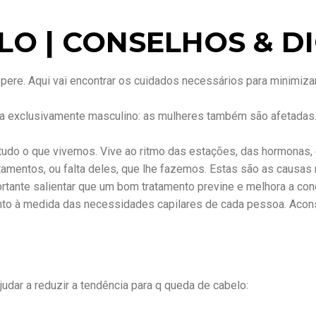
O | CONSELHOS & D
re. Aqui vai encontrar os cuidados necessários para minimizar
a exclusivamente masculino: as mulheres também são afetadas. 
r tudo o que vivemos. Vive ao ritmo das estações, das hormona
entos, ou falta deles, que lhe fazemos. Estas são as causas 
rtante salientar que um bom tratamento previne e melhora a co
nto à medida das necessidades capilares de cada pessoa. Acons
udar a reduzir a tendência para q queda de cabelo: