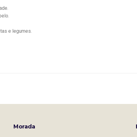
ade.
belo.
utas e legumes.
Morada