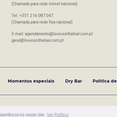
(Chamada para rede móvel nacional)
Tel.: +351 216 087 047
(Chamada para rede fixa nacional)
E-mail: agendamento@loveisinthehair.com.pt
geral@loveisinthehair.com.pt
Momentos especiais
Dry Bar
Política d
xperiência no nosso site.
Ver Política