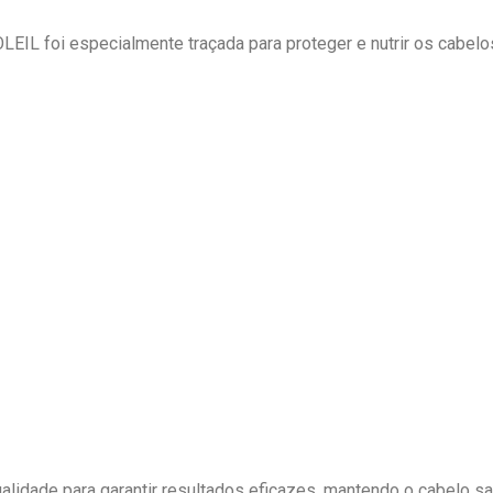
EIL foi especialmente traçada para proteger e nutrir os cabelo
lidade para garantir resultados eficazes, mantendo o cabelo sau