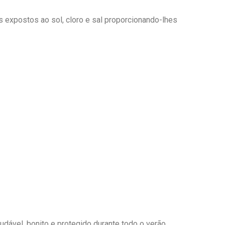
s expostos ao sol, cloro e sal proporcionando-lhes
dável, bonito e protegido durante todo o verão.